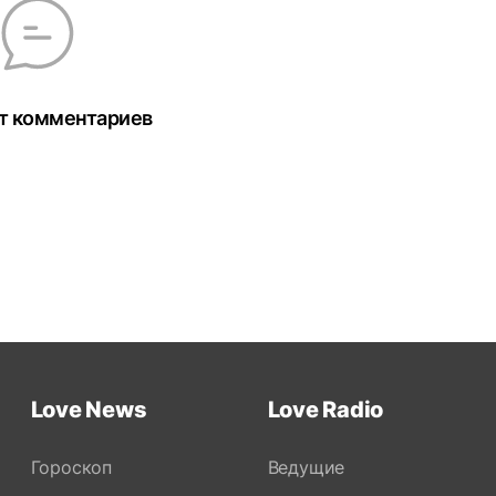
т комментариев
Love News
Love Radio
Гороскоп
Ведущие