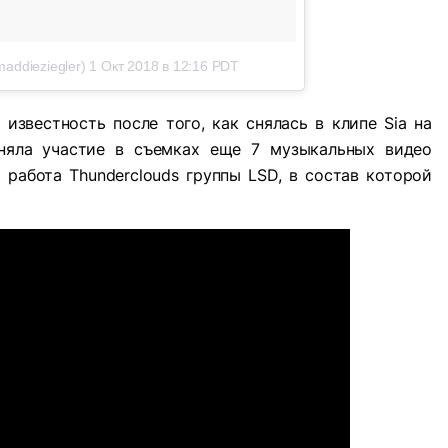
addieziegler)
1 Окт 2018 в 12:16 PDT
звестность после того, как снялась в клипе Sia на
иняла участие в съемках еще 7 музыкальных видео
работа Thunderclouds группы LSD, в состав которой