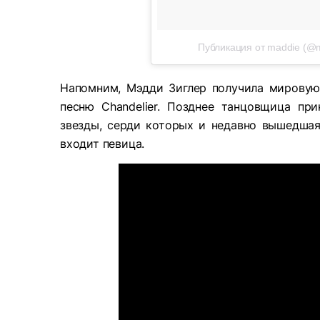
Публикация от maddie (@m
Напомним, Мэдди Зиглер получила мировую и
песню Chandelier. Позднее танцовщица пр
звезды, серди которых и недавно вышедшая 
входит певица.