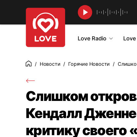
Найти
Love Radio
Love
Новости
Горячие Новости
Слишком
Главная
Слишком откров
Кендалл Дженнер
критику своего 