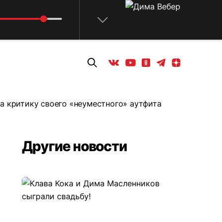
Телеграм
Одноклассники
Яндекс дзен
Youtube
Вконтакте
а критику своего «неуместного» аутфита
Другие новости