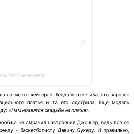
от LPW (@laurenperez)
ла на место хейтеров. Кендалл ответила, что заранее
кационного платья и та его одобрила. Еще модель
оду:
«Нам нравятся свадьбы на пляже»
.
 вообще не омрачил настроения Дженнер, ведь все ее
енду - баскетболисту Девину Букеру. И правильно,