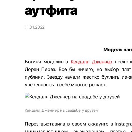
аутфита
11.01.2022
Модель нан
Богиня моделинга
Кендалл Дженнер
несколь
Лорен Перез. Все бы ничего, но выбор пла
публики. Звезду начали жестко буллить из-з
уверенность в себе многое решает.
Кендалл Дженнер на свадьбе у друзей
Перез выставила в своем аккаунте в Instagr
минималистичном вызывающем платье 