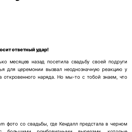
осит ответный удар!
ко месяцев назад посетила свадьбу своей подруги
тья для церемонии вызвал неоднозначную реакцию у
а откровенного наряда. Но мы-то с тобой знаем, что
am фото со свадьбы, где Кендалл предстала в черном
с большими ромбовидными вырезами, которые