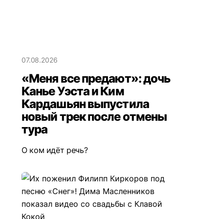
07.08.2026
«Меня все предают»: дочь
Канье Уэста и Ким
Кардашьян выпустила
новый трек после отмены
тура
О ком идёт речь?