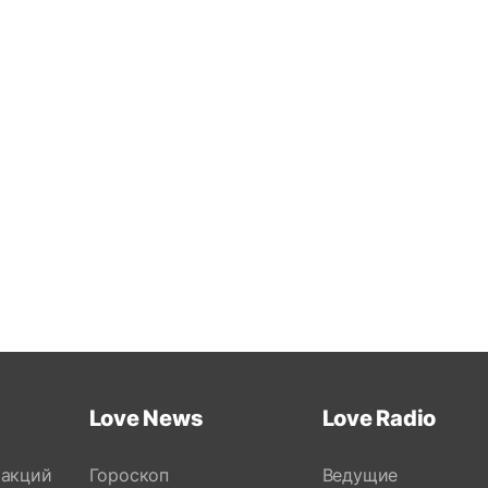
Love News
Love Radio
 акций
Гороскоп
Ведущие