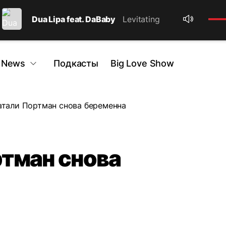
Dua Lipa feat. DaBaby
Levitating
 News
Подкасты
Big Love Show
тали Портман снова беременна
тман снова