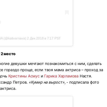
А (@kativarnava)
2 Дек 2018 в 7:17 PST
2 место
ногие девушки мечтают познакомиться с ним, сделать
се гораздо проще, если твоя мама актриса – проход за
 дочь
Кристины Асмус
и
Гарика Харламова
Настя.
ксандр Петров.
«Кумир на вырост»
, - подписала фото
актриса.