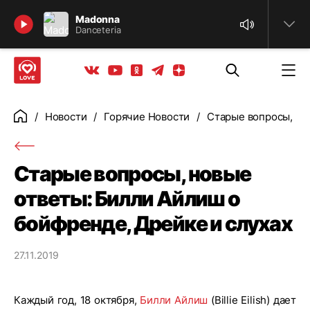
Найти
Madonna
Danceteria
Телеграм
Одноклассники
Яндекс дзен
Youtube
Вконтакте
Новости
Горячие Новости
Старые вопросы, но
Главная
Старые вопросы, новые
ответы: Билли Айлиш о
бойфренде, Дрейке и слухах
27.11.2019
Каждый год, 18 октября,
Билли Айлиш
(Billie Eilish) дает