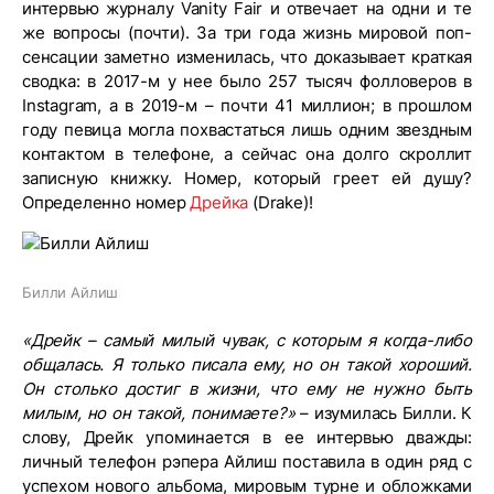
интервью журналу Vanity Fair и отвечает на одни и те
же вопросы (почти). За три года жизнь мировой поп-
сенсации заметно изменилась, что доказывает краткая
сводка: в 2017-м у нее было 257 тысяч фолловеров в
Instagram, а в 2019-м – почти 41 миллион; в прошлом
году певица могла похвастаться лишь одним звездным
контактом в телефоне, а сейчас она долго скроллит
записную книжку. Номер, который греет ей душу?
Определенно номер
Дрейка
(Drake)!
Билли Айлиш
«Дрейк – самый милый чувак, с которым я когда-либо
общалась. Я только писала ему, но он такой хороший.
Он столько достиг в жизни, что ему не нужно быть
милым, но он такой, понимаете?»
– изумилась Билли. К
слову, Дрейк упоминается в ее интервью дважды:
личный телефон рэпера Айлиш поставила в один ряд с
успехом нового альбома, мировым турне и обложками