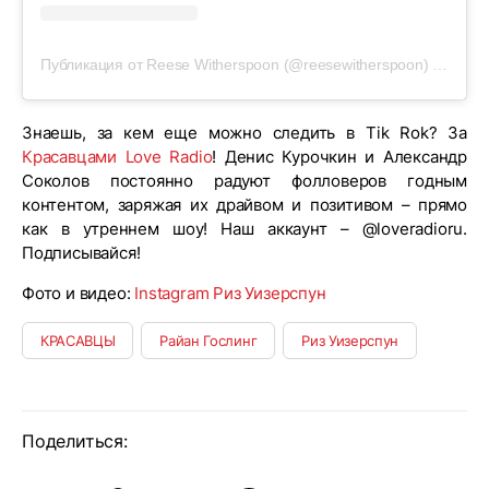
Публикация от Reese Witherspoon (@reesewitherspoon)
29 Сен 
Знаешь, за кем еще можно следить в Tik Rok? За
Красавцами Love Radio
! Денис Курочкин и Александр
Соколов постоянно радуют фолловеров годным
контентом, заряжая их драйвом и позитивом – прямо
как в утреннем шоу! Наш аккаунт – @loveradioru.
Подписывайся!
Фото и видео:
Instagram Риз Уизерспун
КРАСАВЦЫ
Райан Гослинг
Риз Уизерспун
Поделиться: