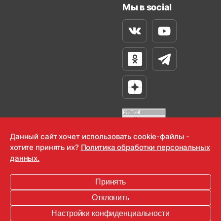
Мы в social
Вконтакте
Youtube
Одноклассники
Телеграм
Яндекс Дзен
Данный сайт хочет использовать cookie-файлы -
хотите принять их?
Политика обработки персональных
OOO "Радио-Любовь" 2000-2026
данных.
Krutoy Media
Принять
16+
Отклонить
Информация для правообладателей
Настройки конфиденциальности
Условия