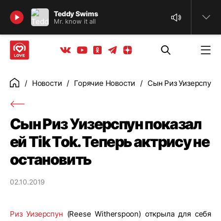
Найти
Teddy Swims
Mr. know it all
Телеграм
Одноклассники
Яндекс дзен
Youtube
Вконтакте
Новости
Горячие Новости
Сын Риз Уизерспун п
Главная
Сын Риз Уизерспун показал
ей Tik Tok. Теперь актрису не
остановить
02.10.2019
Риз Уизерспун
(Reese Witherspoon) открыла для себя