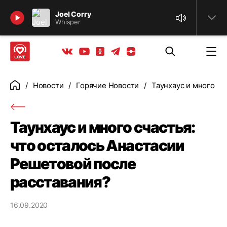
Найти
Joel Corry
Whisper
Телеграм
Одноклассники
Яндекс дзен
Youtube
Вконтакте
Новости
Горячие Новости
Таунхаус и много сч
Главная
Таунхаус и много счастья:
что осталось Анастасии
Решетовой после
расставания?
16.09.2020