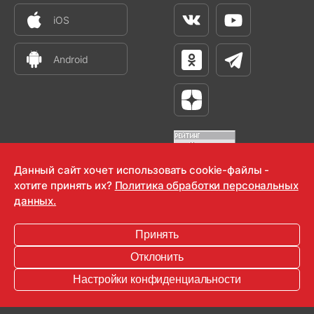
iOS
Вконтакте
Youtube
Android
Одноклассники
Телеграм
Яндекс Дзен
Данный сайт хочет использовать cookie-файлы -
хотите принять их?
Политика обработки персональных
OOO "Радио-Любовь" 2000-2026
данных.
Krutoy Media
Принять
16+
Отклонить
Информация для правообладателей
Настройки конфиденциальности
Условия
Конфиденциальность