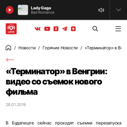
Найти
Lady Gaga
Bad Romance
Телеграм
Одноклассники
Яндекс дзен
Youtube
Вконтакте
Новости
Горячие Новости
«Терминатор» в Вен
Главная
«Терминатор» в Венгрии:
видео со съемок нового
фильма
28.01.2019
В Будапеште сейчас проходят съемки перезапуска