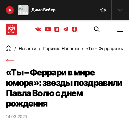
Найти
Дима Вебер
Телеграм
Одноклассники
Яндекс дзен
Youtube
Вконтакте
Новости
Горячие Новости
«Ты – Феррари в ми
Главная
«Ты – Феррари в мире
юмора»: звезды поздравили
Павла Волю с днем
рождения
14.03.2020