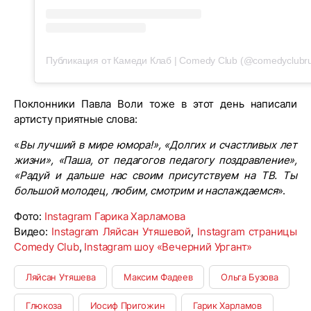
Публикация от Камеди Клаб | Comedy Club (@comedyclubr
Поклонники Павла Воли тоже в этот день написали
артисту приятные слова:
«
Вы лучший в мире юмора!», «Долгих и счастливых лет
жизни», «Паша, от педагогов педагогу поздравление»,
«Радуй и дальше нас своим присутствуем на ТВ. Ты
большой молодец, любим, смотрим и наслаждаемся
».
Фото:
Instagram Гарика Харламова
Видео:
Instagram Ляйсан Утяшевой
,
Instagram страницы
Comedy Club
,
Instagram шоу «Вечерний Ургант»
Ляйсан Утяшева
Максим Фадеев
Ольга Бузова
Глюкоза
Иосиф Пригожин
Гарик Харламов