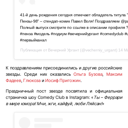
41-й день рождения сегодня отмечает обладатель титула
Пензы-98" – стендап-комик Павел Воля! Поздравляем @pave
Полный выпуск смотрите по ссылке в описании профиля 
#пенза #модель #подиум #вечернийургант #comedyclub #
#первыйканал
Публикация от
Вечерний Ургант
(@vecherniy_urgant)
14 М
К поздравлениям присоединились и другие российские
звезды. Среди них оказались
Ольга Бузова
,
Максим
Фадеев
,
Глюкоза
и
Иосиф Пригожин
.
Праздничный пост звезде посвятила и официальная
страничка шоу Comedy Club в Instagram: «
Ты – Феррари
в мире юмора! Мчи, жги, кайфуй, люби Ляйсан!
»