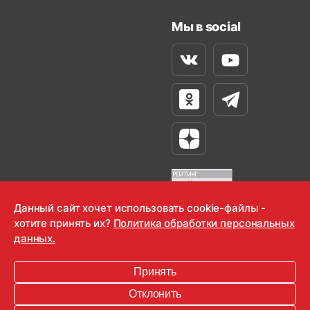
Мы в social
Вконтакте
Youtube
Одноклассники
Телеграм
Яндекс Дзен
Данный сайт хочет использовать cookie-файлы -
хотите принять их?
Политика обработки персональных
OOO "Радио-Любовь" 2000-2026
данных.
Krutoy Media
Принять
16+
Отклонить
Информация для правообладателей