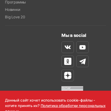
Программы
Новинки
Big Love 20
Мы в social
Вконтакте
Youtube
Одноклассники
Телеграм
Яндекс Дзен
Данный сайт хочет использовать cookie-файлы -
хотите принять их?
Политика обработки персональных
OOO "Радио-Любовь" 2000-2026