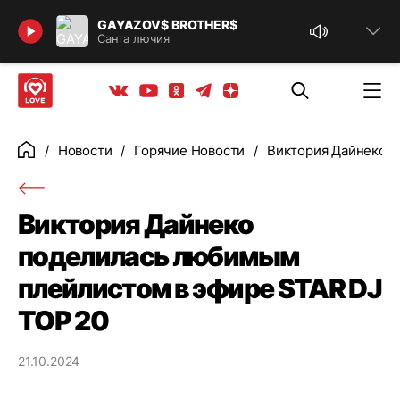
Найти
GAYAZOV$ BROTHER$
Санта лючия
Телеграм
Одноклассники
Яндекс дзен
Youtube
Вконтакте
Новости
Горячие Новости
Виктория Дайнеко п
Главная
Виктория Дайнеко
поделилась любимым
плейлистом в эфире STAR DJ
TOP 20
21.10.2024