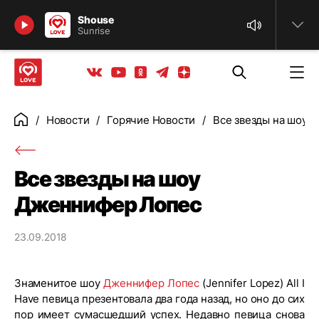
Найти
Shouse
Sunrise
Телеграм
Одноклассники
Яндекс дзен
Youtube
Вконтакте
Новости
Горячие Новости
Все звезды на шоу 
Главная
Все звезды на шоу
Дженнифер Лопес
23.09.2018
Знаменитое шоу
Дженнифер Лопес
(Jennifer Lopez) All I
Have певица презентовала два года назад, но оно до сих
пор имеет сумасшедший успех. Недавно певица снова