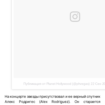
Публикация от Planet Hollywood (@phvegas)
22 Сен 2
На концерте звезды присутствовал и ее верный спутник
Алекс Родригес (Alex Rodriguez). Он старается