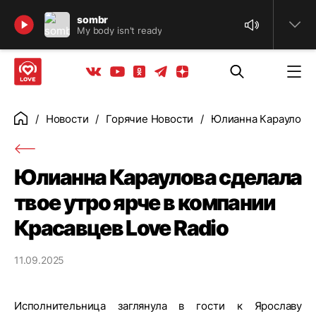
Найти
sombr
My body isn't ready
Телеграм
Одноклассники
Яндекс дзен
Youtube
Вконтакте
Новости
Горячие Новости
Юлианна Караулова с
Главная
Юлианна Караулова сделала
твое утро ярче в компании
Красавцев Love Radio
11.09.2025
Исполнительница заглянула в гости к Ярославу