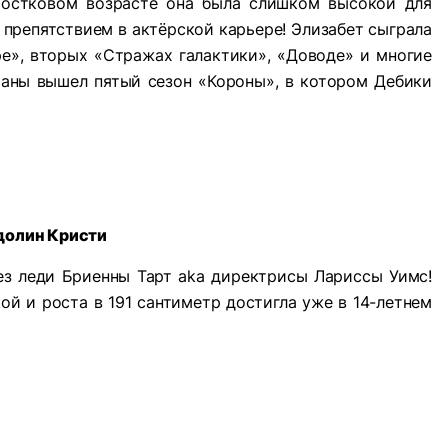
ростковом возрасте она была слишком высокой для
л препятствием в актёрской карьере! Элизабет сыграла
ре», вторых «Стражах галактики», «Доводе» и многие
раны вышел пятый сезон «Короны», в котором Дебики
долин Кристи
ез леди Бриенны Тарт aka директрисы Лариссы Уимс!
кой и роста в 191 сантиметр достигла уже в 14-летнем