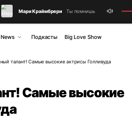
Мари Краймбрери
Ты помнишь
 News
Подкасты
Big Love Show
ный талант! Самые высокие актрисы Голливуда
ант! Самые высокие
уда