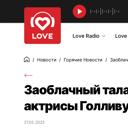
Найти
Love Radio
Love
Новости
Горячие Новости
Заоблач
Главная
Заоблачный тал
актрисы Голлив
27.05.2023