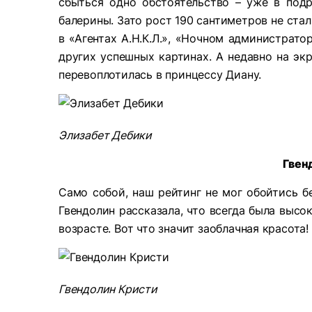
сбыться одно обстоятельство – уже в под
балерины. Зато рост 190 сантиметров не ста
в «Агентах А.Н.К.Л.», «Ночном администрато
других успешных картинах. А недавно на эк
перевоплотилась в принцессу Диану.
Элизабет Дебики
Гвен
Само собой, наш рейтинг не мог обойтись б
Гвендолин рассказала, что всегда была высо
возрасте. Вот что значит заоблачная красота!
Гвендолин Кристи