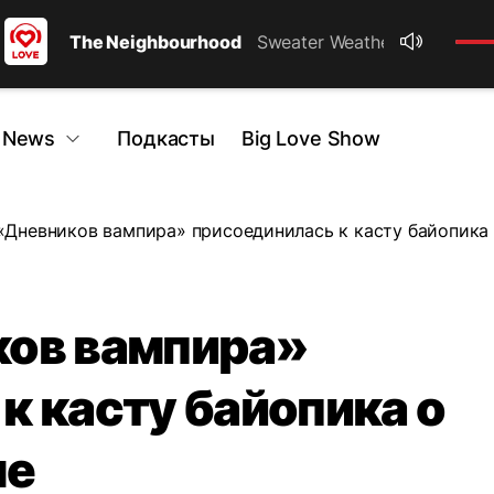
The Neighbourhood
Sweater Weather / Short Ver
 News
Подкасты
Big Love Show
«Дневников вампира» присоединилась к касту байопика
ков вампира»
к касту байопика о
не