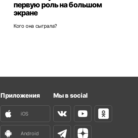
первую роль на большом
экране
Кого она сыграла?
Приложения
Мы в social
iOS
Вконтакте
Youtube
Одноклассни
Android
Телеграм
Яндекс Дзен