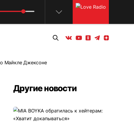
sion
Телеграм
Одноклассники
Яндекс дзен
Youtube
Вконтакте
 о Майкле Джексоне
Другие новости