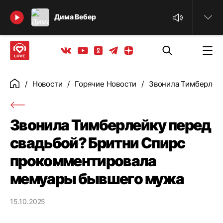
Найти
Дима Вебер
Телеграм
Одноклассники
Яндекс дзен
Youtube
Вконтакте
Новости
Горячие Новости
Звонила Тимберлей
Главная
Звонила Тимберлейку перед
свадьбой? Бритни Спирс
прокомментировала
мемуары бывшего мужа
15.10.2025