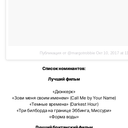
Публикация от @margotrobbie
Окт 10, 2017 at 
Список номинантов:
Лучший фильм
«Дюнкерк»
«Зови меня своим именем» (Call Me by Your Name)
«Темные времена» (Darkest Hour)
«Три билборда на границе Эббинга, Миссури»
«Форма воды»
Лучший британский фильм