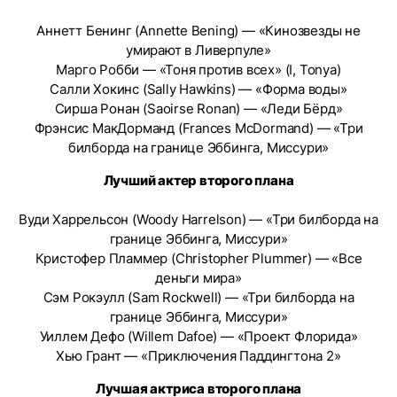
Аннетт Бенинг (Annette Bening) — «Кинозвезды не
умирают в Ливерпуле»
Марго Робби — «Тоня против всех» (I, Tonya)
Салли Хокинс (Sally Hawkins) — «Форма воды»
Сирша Ронан (Saoirse Ronan) — «Леди Бёрд»
Фрэнсис МакДорманд (Frances McDormand) — «Три
билборда на границе Эббинга, Миссури»
Лучший актер второго плана
Вуди Харрельсон (Woody Harrelson) — «Три билборда на
границе Эббинга, Миссури»
Кристофер Пламмер (Christopher Plummer) — «Все
деньги мира»
Сэм Рокэулл (Sam Rockwell) — «Три билборда на
границе Эббинга, Миссури»
Уиллем Дефо (Willem Dafoe) — «Проект Флорида»
Хью Грант — «Приключения Паддингтона 2»
Лучшая актриса второго плана