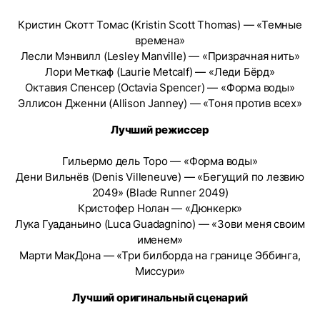
Кристин Скотт Томас (Kristin Scott Thomas) — «Темные
времена»
Лесли Мэнвилл (Lesley Manville) — «Призрачная нить»
Лори Меткаф (Laurie Metcalf) — «Леди Бёрд»
Октавия Спенсер (Octavia Spencer) — «Форма воды»
Эллисон Дженни (Allison Janney) — «Тоня против всех»
Лучший режиссер
Гильермо дель Торо — «Форма воды»
Дени Вильнёв (Denis Villeneuve) — «Бегущий по лезвию
2049» (Blade Runner 2049)
Кристофер Нолан — «Дюнкерк»
Лука Гуаданьино (Luca Guadagnino) — «Зови меня своим
именем»
Марти МакДона — «Три билборда на границе Эббинга,
Миссури»
Лучший оригинальный сценарий