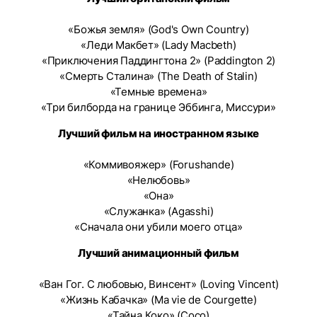
«Божья земля» (God's Own Country)
«Леди Макбет» (Lady Macbeth)
«Приключения Паддингтона 2» (Paddington 2)
«Смерть Сталина» (The Death of Stalin)
«Темные времена»
«Три билборда на границе Эббинга, Миссури»
Лучший фильм на иностранном языке
«Коммивояжер» (Forushande)
«Нелюбовь»
«Она»
«Служанка» (Agasshi)
«Сначала они убили моего отца»
Лучший анимационный фильм
«Ван Гог. С любовью, Винсент» (Loving Vincent)
«Жизнь Кабачка» (Ma vie de Courgette)
«Тайна Коко» (Coco)