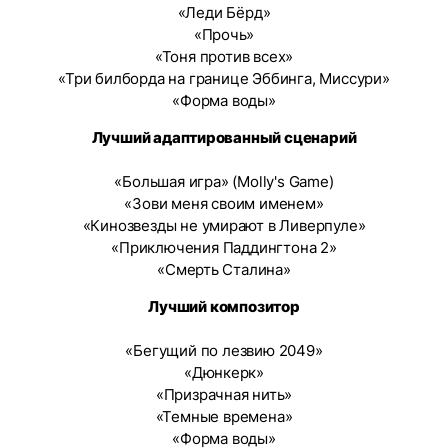
«Леди Бёрд»
«Прочь»
«Тоня против всех»
«Три билборда на границе Эббинга, Миссури»
«Форма воды»
Лучший адаптированный сценарий
«Большая игра» (Molly's Game)
«Зови меня своим именем»
«Кинозвезды не умирают в Ливерпуле»
«Приключения Паддингтона 2»
«Смерть Сталина»
Лучший композитор
«Бегущий по лезвию 2049»
«Дюнкерк»
«Призрачная нить»
«Темные времена»
«Форма воды»