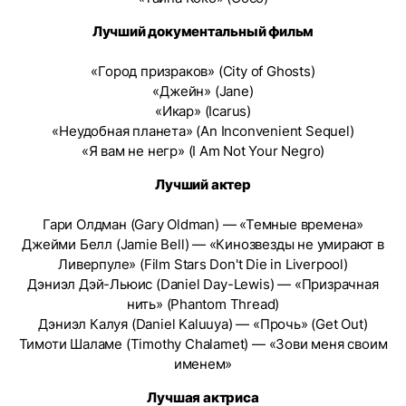
Лучший документальный фильм
«Город призраков» (City of Ghosts)
«Джейн» (Jane)
«Икар» (Icarus)
«Неудобная планета» (An Inconvenient Sequel)
«Я вам не негр» (I Am Not Your Negro)
Лучший актер
Гари Олдман (Gary Oldman) — «Темные времена»
Джейми Белл (Jamie Bell) — «Кинозвезды не умирают в
Ливерпуле» (Film Stars Don't Die in Liverpool)
Дэниэл Дэй-Льюис (Daniel Day-Lewis) — «Призрачная
нить» (Phantom Thread)
Дэниэл Калуя (Daniel Kaluuya) — «Прочь» (Get Out)
Тимоти Шаламе (Timothy Chalamet) — «Зови меня своим
именем»
Лучшая актриса