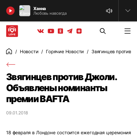
Найти
Ханна
Любовь навсегда
Телеграм
Одноклассники
Яндекс дзен
Youtube
Вконтакте
Новости
Горячие Новости
Звягинцев против 
Главная
Звягинцев против Джоли.
Объявлены номинанты
премии BAFTA
09.01.2018
18 февраля в Лондоне состоится ежегодная церемония