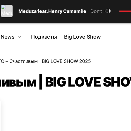
Meduza feat. Henry Camamile
Don’t wanna go h
 News
Подкасты
Big Love Show
TO – Счастливым | BIG LOVE SHOW 2025
ливым | BIG LOVE SH