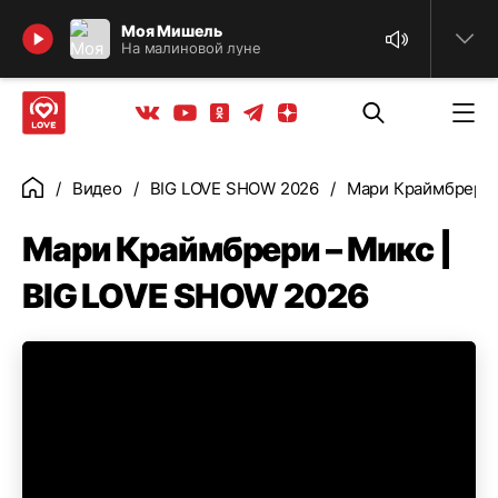
Найти
Моя Мишель
На малиновой луне
Телеграм
Одноклассники
Яндекс дзен
Youtube
Вконтакте
Видео
BIG LOVE SHOW 2026
Мари Краймбрери 
Главная
Мари Краймбрери – Микс |
BIG LOVE SHOW 2026