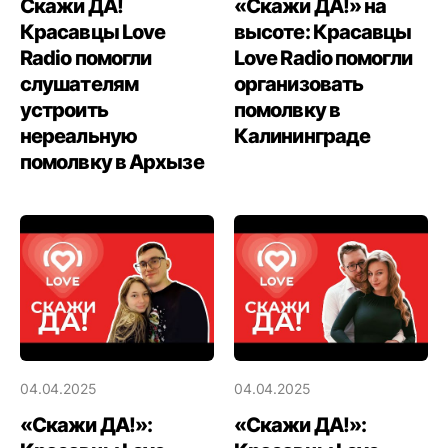
Скажи ДА!
«Скажи ДА!» на
Красавцы Love
высоте: Красавцы
Radio помогли
Love Radio помогли
слушателям
организовать
устроить
помолвку в
нереальную
Калининграде
помолвку в Архызе
04.04.2025
04.04.2025
«Скажи ДА!»:
«Скажи ДА!»: