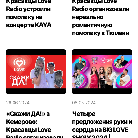
Красавцы Love
Красавцы Love
Radio устроили
Radio организовали
помолвку на
нереально
концерте KAYA
романтичную
помолвку в Тюмени
26.06.2024
08.05.2024
«Скажи ДА!» в
Четыре
Кемерово:
предложения руки и
Красавцы Love
сердца на BIG LOVE
Radio организовали
SHOW 2024 |