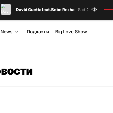
David Guetta feat. Bebe Rexha
Sad Girls
 News
Подкасты
Big Love Show
овости