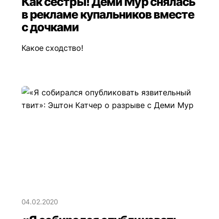
Как сёстры! Деми Мур снялась
в рекламе купальников вместе
с дочками
Какое сходство!
04.02.2020