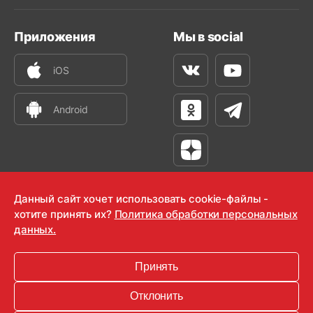
Приложения
Мы в social
iOS
Вконтакте
Youtube
Android
Одноклассники
Телеграм
Яндекс Дзен
Данный сайт хочет использовать cookie-файлы -
хотите принять их?
Политика обработки персональных
данных.
OOO "Радио-Любовь" 2000-2026
Krutoy Media
Принять
16+
Отклонить
Информация для правообладателей