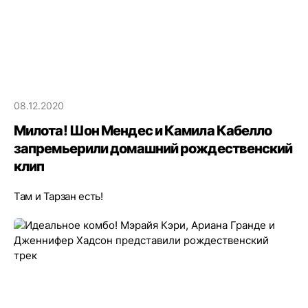
08.12.2020
Милота! Шон Мендес и Камила Кабелло
запремьерили домашний рождественский
клип
Там и Тарзан есть!