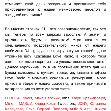
отмечает свой день рождения и приглашает тебя
присоединиться к нашей неимоверно веселой и
звездной вечеринке!
Во многих странах 21 – это совершеннолетие, так что
мы теперь по всем меркам взрослые. А значит и
праздновать будем с размахом! Утро начнем со
специального поздравительного микса от нашего
любимого DJ Light, далее в игру вступит хэппибёздное
утреннее шоу Красавцы Love Radio, в котором тебя
ждет несколько сюрпризов и увлекательных квестов от
Дениса Курочкина. Ну а на протяжении всего дня мы
будем вспоминать лучшие треки, звучавшие в эфире
Love Radio с момента основания, разыгрывать море
призов в эфире и наших соцсетях, а также принимать
поздравления со всех уголков света!
LOBODA
,
Zivert
,
Макс Барских
, Inna,
Мари Краймбрери
,
Minelli
,
MARUV
,
Клава Кока
, Twocolors,
JONY
,
Юлианна
Караулова
,
Ёлка
,
Сергей Лазарев
,
Artik & Asti
,
Никита