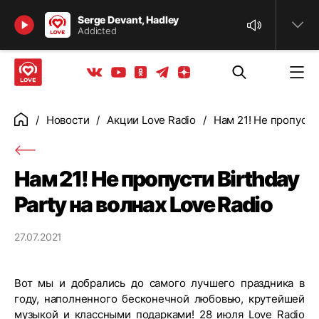
Найти
Serge Devant, Hadley
Addicted
Телеграм
Одноклассники
Яндекс дзен
Youtube
Вконтакте
Новости
Акции Love Radio
Нам 21! Не пропусти 
Главная
Нам 21! Не пропусти Birthday
Party на волнах Love Radio
27.07.2021
Вот мы и добрались до самого лучшего праздника в
году, наполненного бесконечной любовью, крутейшей
музыкой и классными подарками! 28 июля Love Radio