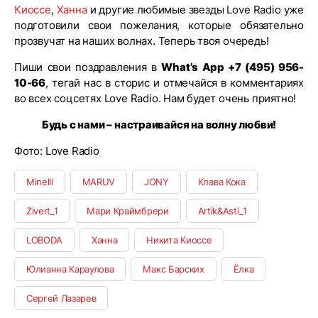
Киоссе
,
Ханна
и другие любимые звезды Love Radio уже
подготовили свои пожелания, которые обязательно
прозвучат на наших волнах. Теперь твоя очередь!
Пиши свои поздравления в
What’s App +7 (495) 956-
10-66
, тегай нас в сторис и отмечайся в комментариях
во всех соцсетях Love Radio. Нам будет очень приятно!
Будь с нами – настраивайся на волну любви!
Фото: Love Radio
Minelli
MARUV
JONY
Клава Кока
Zivert_1
Мари Краймбрери
Artik&Asti_1
LOBODA
Ханна
Никита Киоссе
Юлианна Караулова
Макс Барских
Ёлка
Сергей Лазарев