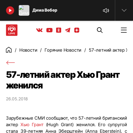
Найти
Дима Вебер
Телеграм
Одноклассники
Яндекс дзен
Youtube
Вконтакте
Новости
Горячие Новости
57-летний актер Хь
Главная
57-летний актер Хью Грант
женился
26.05.2018
Зарубежные СМИ сообщают, что 57-летний британский
актер
Хью Грант
(Hugh Grant) женился. Его супругой
стала 39-летняя Анна Эберштейн (Anna Eberstein), с