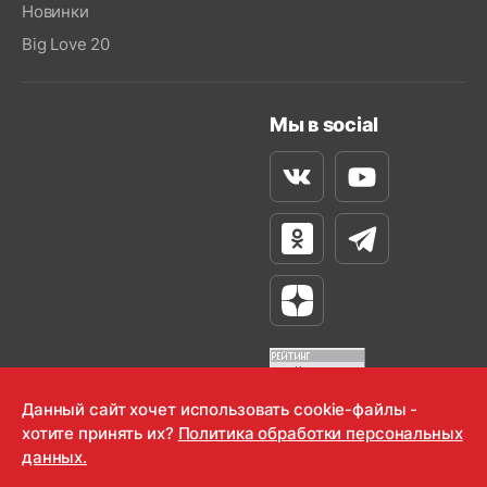
Новинки
Big Love 20
Мы в social
Вконтакте
Youtube
Одноклассники
Телеграм
Яндекс Дзен
Данный сайт хочет использовать cookie-файлы -
хотите принять их?
Политика обработки персональных
OOO "Радио-Любовь" 2000-2026
данных.
Krutoy Media