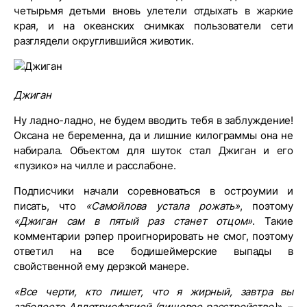
четырьмя детьми вновь улетели отдыхать в жаркие
края, и на океанских снимках пользователи сети
разглядели округлившийся животик.
Джиган
Ну ладно-ладно, не будем вводить тебя в заблуждение!
Оксана не беременна, да и лишние килограммы она не
набирала. Объектом для шуток стал Джиган и его
«пузико» на чилле и расслабоне.
Подписчики начали соревноваться в остроумии и
писать, что
«Самойлова устала рожать»
, поэтому
«Джиган сам в пятый раз станет отцом»
. Такие
комментарии рэпер проигнорировать не смог, поэтому
ответил на все бодишеймерские выпады в
свойственной ему дерзкой манере.
«Все черти, кто пишет, что я жирный, завтра вы
заболеете Аллотриофагией (пищевое расстройство)»
, –