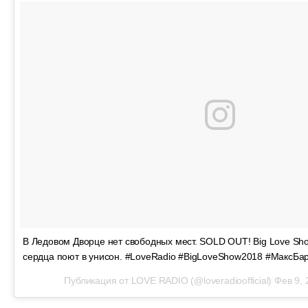
В Ледовом Дворце нет свободных мест. SOLD OUT! Big Love Show
сердца поют в унисон. #LoveRadio #BigLoveShow2018 #МаксБа
Публикация от
LOVE RADIO
(@loveradioofficial)
Фев 9, 