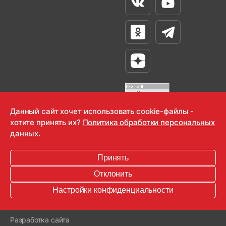
Вконтакте
Youtube
Одноклассники
Телеграм
Яндекс Дзен
Данный сайт хочет использовать cookie-файлы -
хотите принять их?
Политика обработки персональных
OOO "Радио-Любовь" 2000-2026
данных.
Krutoy Media
Принять
16+
Отклонить
Информация для правообладателей
Настройки конфиденциальности
Условия
Конфиденциальность
Разработка сайта