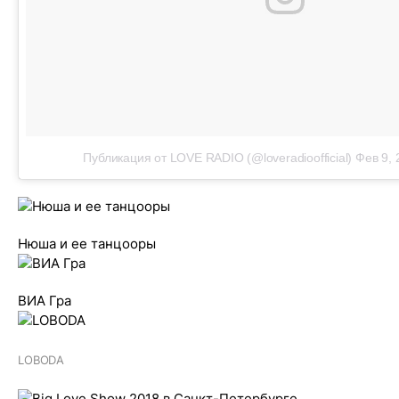
Публикация от LOVE RADIO (@loveradioofficial)
Фев 9, 
Нюша и ее танцооры
ВИА Гра
LOBODA