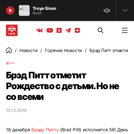
Найти
Troye Sivan
Rush
Телеграм
Одноклассники
Яндекс дзен
Youtube
Вконтакте
Новости
Горячие Новости
Брэд Питт отметит Р
Главная
Брэд Питт отметит
Рождество с детьми. Но не
со всеми
15.12.2019
18 декабря
Брэду Питту
(Brad Pitt) исполнится 56! День