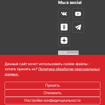
Мы в social
Вконтакте
Youtube
Одноклассники
Телеграм
Яндекс Дзен
Данный сайт хочет использовать cookie-файлы -
хотите принять их?
Политика обработки персональных
OOO "Радио-Любовь" 2000-2026
данных.
Krutoy Media
Принять
16+
Отклонить
Информация для правообладателей
Настройки конфиденциальности
Условия