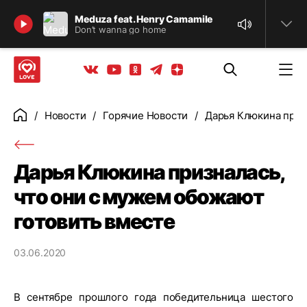
Найти
Meduza feat. Henry Camamile
Don’t wanna go home
Телеграм
Одноклассники
Яндекс дзен
Youtube
Вконтакте
Новости
Горячие Новости
Дарья Клюкина приз
Главная
Дарья Клюкина призналась,
что они с мужем обожают
готовить вместе
03.06.2020
В сентябре прошлого года победительница шестого