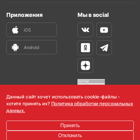
Приложения
Мы в social
iOS
Вконтакте
Youtube
Android
Одноклассники
Телеграм
Яндекс Дзен
Данный сайт хочет использовать cookie-файлы -
хотите принять их?
Политика обработки персональных
OOO "Радио-Любовь" 2000-2026
данных.
Krutoy Media
Принять
16+
Отклонить
Информация для правообладателей