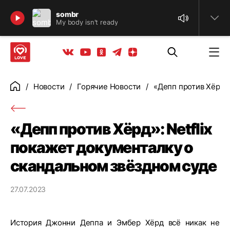
Найти
sombr
My body isn't ready
Телеграм
Одноклассники
Яндекс дзен
Youtube
Вконтакте
Новости
Горячие Новости
«Депп против Хёрд»:
Главная
«Депп против Хёрд»: Netflix
покажет документалку о
скандальном звёздном суде
27.07.2023
История Джонни Деппа и Эмбер Хёрд всё никак не