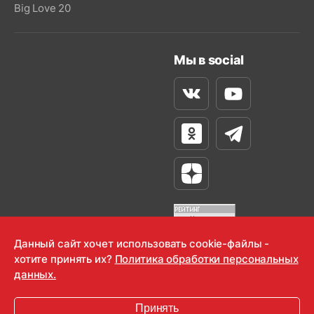
Big Love 20
Мы в social
Вконтакте
Youtube
Одноклассники
Телеграм
Яндекс Дзен
Данный сайт хочет использовать cookie-файлы -
хотите принять их?
Политика обработки персональных
OOO "Радио-Любовь" 2000-2026
данных.
Krutoy Media
Принять
16+