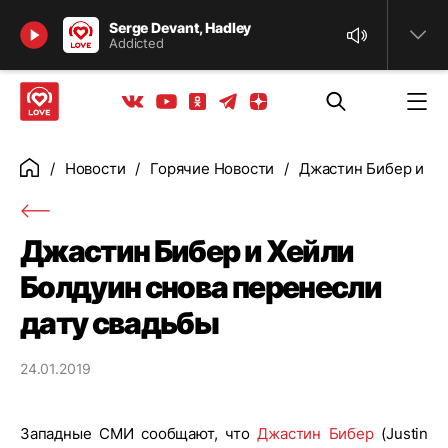
Найти
Serge Devant, Hadley
Addicted
Телеграм
Одноклассники
Яндекс дзен
Youtube
Вконтакте
Новости
Горячие Новости
Джастин Бибер и Хе
Главная
Джастин Бибер и Хейли
Болдуин снова перенесли
дату свадьбы
24.01.2019
Западные СМИ сообщают, что
Джастин Бибер
(Justin