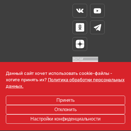
Вконтакте
Youtube
Одноклассники
Телеграм
Яндекс Дзен
Данный сайт хочет использовать cookie-файлы -
хотите принять их?
Политика обработки персональных
OOO "Радио-Любовь" 2000-2026
данных.
Krutoy Media
Принять
16+
Отклонить
Информация для правообладателей
Настройки конфиденциальности
Условия
Конфиденциальность