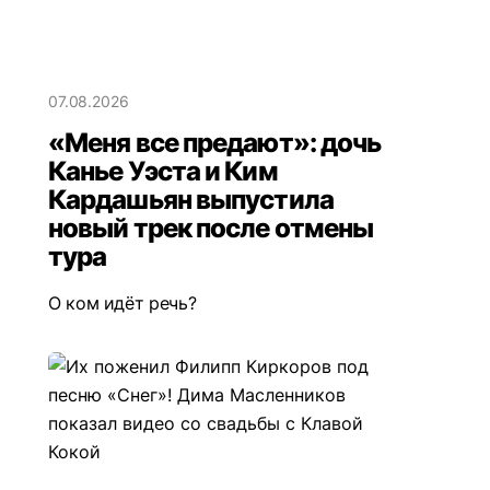
07.08.2026
«Меня все предают»: дочь
Канье Уэста и Ким
Кардашьян выпустила
новый трек после отмены
тура
О ком идёт речь?