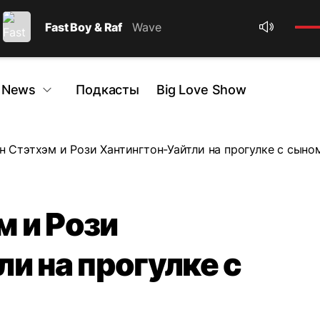
Fast Boy & Raf
Wave
 News
Подкасты
Big Love Show
 Стэтхэм и Рози Хантингтон-Уайтли на прогулке с сыно
 и Рози
и на прогулке с