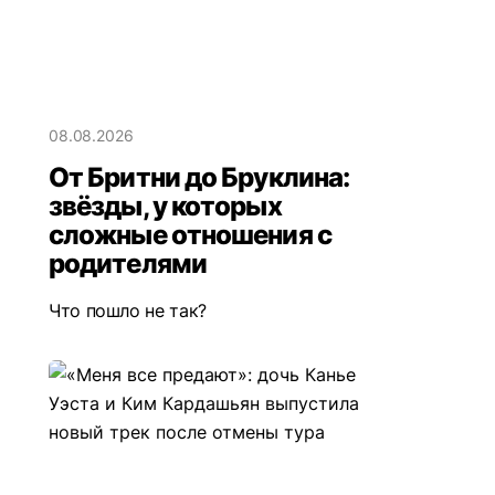
08.08.2026
От Бритни до Бруклина:
звёзды, у которых
сложные отношения с
родителями
Что пошло не так?