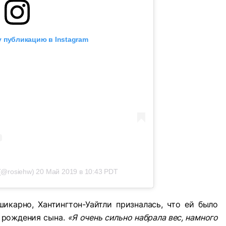
 публикацию в Instagram
(@rosiehw)
20 Май 2019 в 10:43 PDT
икарно, Хантингтон-Уайтли призналась, что ей было
е рождения сына.
«Я очень сильно набрала вес, намного