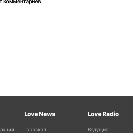
т комментариев
Love News
Love Radio
 акций
Гороскоп
Ведущие