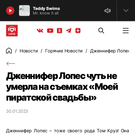
Найти
Teddy Swims
Mr. know it all
Телеграм
Одноклассники
Яндекс дзен
Youtube
Вконтакте
Новости
Горячие Новости
Дженнифер Лопес чу
Главная
Дженнифер Лопес чуть не
умерла на съемках «Моей
пиратской свадьбы»
30.01.2023
Дженнифер Лопес – тоже своего рода Том Круз! Она