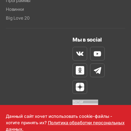
Программы
Новинки
Big Love 20
Мы в social
Вконтакте
Youtube
Одноклассники
Телеграм
Яндекс Дзен
Данный сайт хочет использовать cookie-файлы -
хотите принять их?
Политика обработки персональных
OOO "Радио-Любовь" 2000-2026
данных.