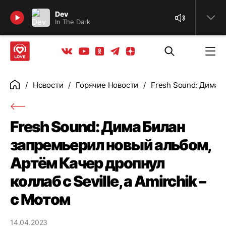
Найти
Dev
In The Dark
Телеграм
Одноклассники
Яндекс дзен
Youtube
Вконтакте
Новости
Горячие Новости
Fresh Sound: Дима Б
Главная
Fresh Sound: Дима Билан
запремьерил новый альбом,
Артём Качер дропнул
коллаб с Seville, а Amirchik –
с Мотом
14.04.2023