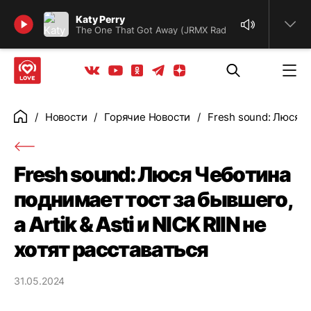
Найти
Katy Perry
The One That Got Away (JRMX Radio Edit)
Телеграм
Одноклассники
Яндекс дзен
Youtube
Вконтакте
Новости
Горячие Новости
Fresh sound: Люся Че
Главная
Fresh sound: Люся Чеботина
поднимает тост за бывшего,
а Artik & Asti и NICK RIIN не
хотят расставаться
31.05.2024