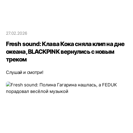
27.02.2026
Fresh sound: Клава Кока сняла клип на дне
океана, BLACKPINK вернулись с новым
треком
Слушай и смотри!