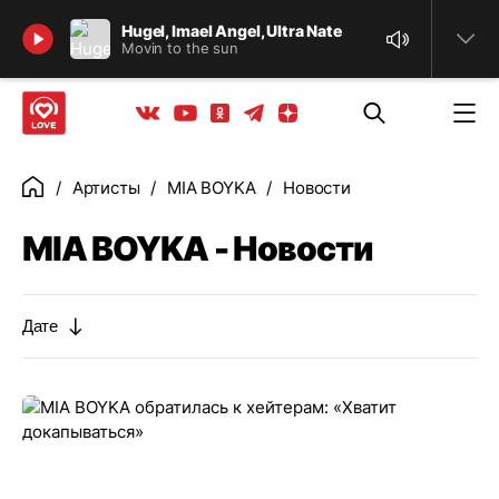
Найти
Hugel, Imael Angel, Ultra Nate
Movin to the sun
Телеграм
Одноклассники
Яндекс дзен
Youtube
Вконтакте
Артисты
MIA BOYKA
Новости
Главная
MIA BOYKA - Новости
Дате