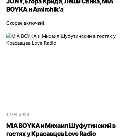
JONY, Егора Крида, Лёши Свика, MIA
BOYKA и Amirchik’а
Скорее включай!
12.04.2024
MIA BOYKA и Михаил Шуфутинский в
гостях у Красавцев Love Radio