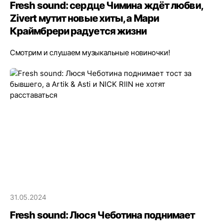
Fresh sound: сердце Чимина ждёт любви,
Zivert мутит новые хиты, а Мари
Краймбрери радуется жизни
Смотрим и слушаем музыкальные новиночки!
31.05.2024
Fresh sound: Люся Чеботина поднимает