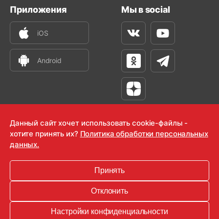
Приложения
Мы в social
iOS
Вконтакте
Youtube
Android
Одноклассники
Телеграм
Яндекс Дзен
Данный сайт хочет использовать cookie-файлы -
хотите принять их?
Политика обработки персональных
данных.
OOO "Радио-Любовь" 2000-2026
Krutoy Media
Принять
16+
Отклонить
Информация для правообладателей
Настройки конфиденциальности
Условия