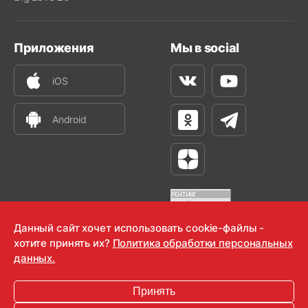
Приложения
Мы в social
iOS
Вконтакте
Youtube
Android
Одноклассники
Телеграм
Яндекс Дзен
Данный сайт хочет использовать cookie-файлы -
хотите принять их?
Политика обработки персональных
OOO "Радио-Любовь" 2000-2026
данных.
Krutoy Media
Принять
16+