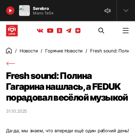
Найти
Serebro
Мало Тебя
Телеграм
Одноклассники
Яндекс дзен
Youtube
Вконтакте
Новости
Горячие Новости
Fresh sound: Полин
Главная
Fresh sound: Полина
Гагарина нашлась, а FEDUK
порадовал весёлой музыкой
31.10.2025
Да-да, мы знаем, что впереди ещё один рабочий день!