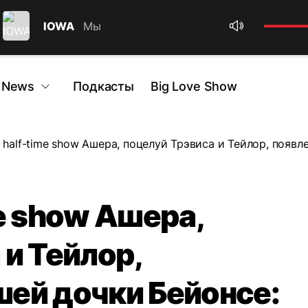
IOWA
Мы
 News
Подкасты
Big Love Show
 half-time show Ашера, поцелуй Трэвиса и Тейлор, появ
e show Ашера,
 и Тейлор,
ей дочки Бейонсе: