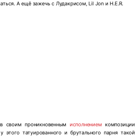
ться. А ещё зажечь с Лудакрисом, Lil Jon и H.E.R.
тов своим проникновенным
исполнением
композиции
о у этого татуированного и брутального парня такой