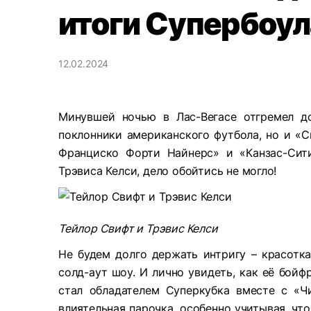
итоги Супербоул
12.02.2024
Минувшей ночью в Лас-Вегасе отгремел д
поклонники американского футбола, но и «С
Франциско Форти Найнерс» и «Канзас-Сити
Трэвиса Келси, дело обойтись не могло!
Тейлор Свифт и Трэвис Келси
Не будем долго держать интригу – красотка
солд-аут шоу. И лично увидеть, как её бойф
стал обладателем Суперкубка вместе с «Ч
влиятельная парочка, особенно учитывая, чт