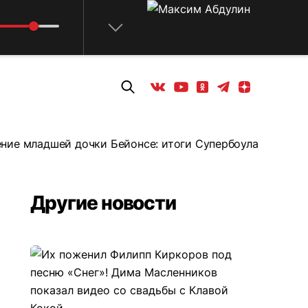
Телеграм
Одноклассники
Яндекс дзен
Youtube
Вконтакте
ление младшей дочки Бейонсе: итоги Супербоула
Другие новости