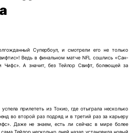
а
олгожданный Супербоул, и смотрели его не только
вифтис»! Ведь в финальном матче NFL сошлись «Сан-
 Чифс». А значит, без Тейлор Свифт, болеющей за
 успела прилететь из Токио, где отыграла несколько
ренд во второй раз подряд и в третий раз за карьеру
ифс». Даже не знаем, есть ли сейчас в мире более
о сама Тейлор несколько дней назад установила новый