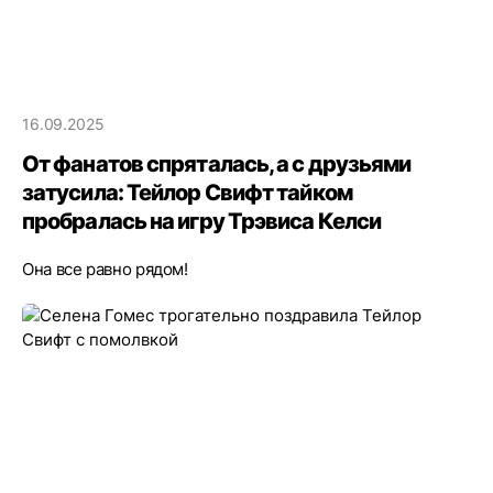
16.09.2025
От фанатов спряталась, а с друзьями
затусила: Тейлор Свифт тайком
пробралась на игру Трэвиса Келси
Она все равно рядом!