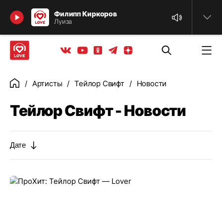
Найти
Филипп Киркоров
Луиза
Телеграм
Одноклассники
Яндекс дзен
Youtube
Вконтакте
Артисты
Тейлор Свифт
Новости
Главная
Тейлор Свифт - Новости
Дате