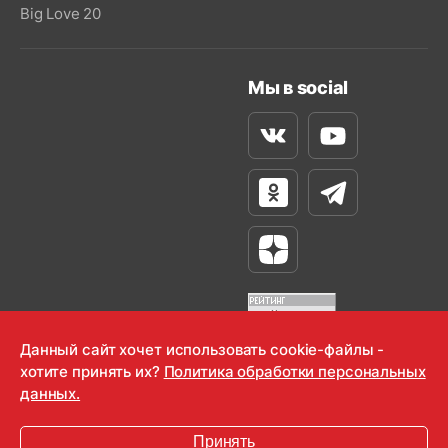
Big Love 20
Мы в social
Вконтакте
Youtube
Одноклассники
Телеграм
Яндекс Дзен
Данный сайт хочет использовать cookie-файлы -
хотите принять их?
Политика обработки персональных
OOO "Радио-Любовь" 2000-2026
данных.
Krutoy Media
Принять
16+