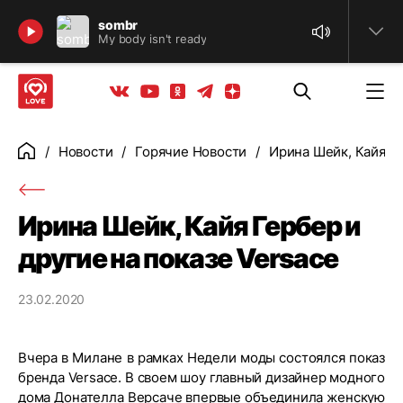
Найти
sombr
My body isn't ready
Телеграм
Одноклассники
Яндекс дзен
Youtube
Вконтакте
Новости
Горячие Новости
Ирина Шейк, Кайя Ге
Главная
Ирина Шейк, Кайя Гербер и
другие на показе Versace
23.02.2020
Вчера в Милане в рамках Недели моды состоялся показ
бренда Versace. В своем шоу главный дизайнер модного
дома Донателла Версаче впервые объединила женскую