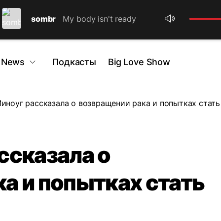
sombr
My body isn't ready
 News
Подкасты
Big Love Show
иноуг рассказала о возвращении рака и попытках стат
ссказала о
а и попытках стать