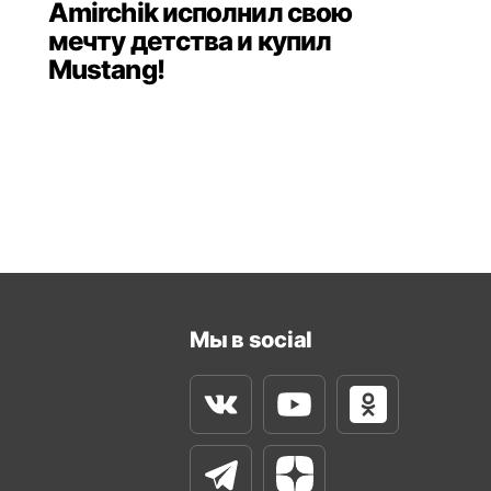
Amirchik исполнил свою
мечту детства и купил
Mustang!
Мы в social
Вконтакте
Youtube
Одноклассни
Телеграм
Яндекс Дзен