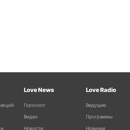
Love News
Love Radio
 акций
Гороскоп
Ведущие
Видео
Программы
ти
Новости
Новинки