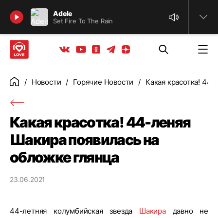
Найти
Adele
Set Fire To The Rain
Телеграм
Одноклассники
Яндекс дзен
Youtube
Вконтакте
Новости
Горячие Новости
Какая красотка! 44-
Главная
Какая красотка! 44-леняя
Шакира появилась на
обложке глянца
23.06.2021
44-летняя колумбийская звезда
Шакира
давно не