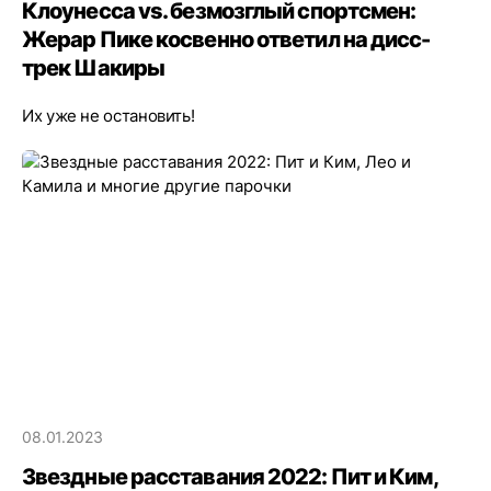
Клоунесса vs. безмозглый спортсмен:
Жерар Пике косвенно ответил на дисс-
трек Шакиры
Их уже не остановить!
08.01.2023
Звездные расставания 2022: Пит и Ким,