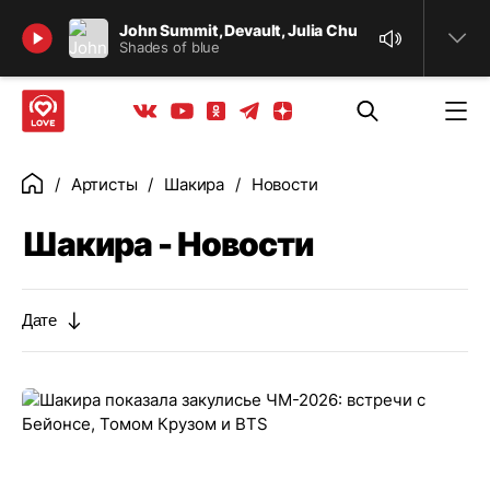
Найти
John Summit, Devault, Julia Church
Shades of blue
Телеграм
Одноклассники
Яндекс дзен
Youtube
Вконтакте
Артисты
Шакира
Новости
Главная
Шакира - Новости
Дате