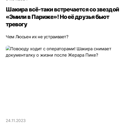
Шакира всё-таки встречается со звездой
«Эмили в Париже»! Но её друзья бьют
тревогу
Чем Люсьен их не устраивает?
24.11.2023