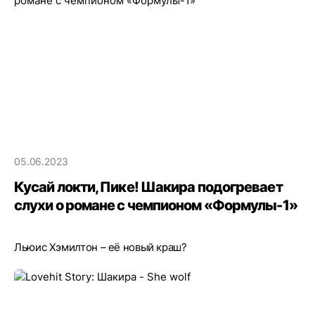
05.06.2023
Кусай локти, Пике! Шакира подогревает
слухи о романе с чемпионом «Формулы-1»
Льюис Хэмилтон – её новый краш?