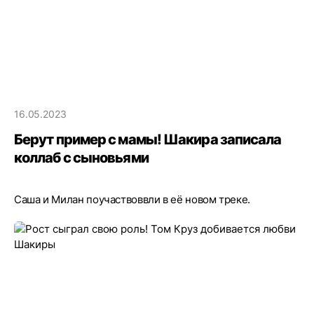
16.05.2023
Берут пример с мамы! Шакира записала
коллаб с сыновьями
Саша и Милан поучаствоввли в её новом треке.