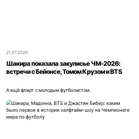
21.07.2026
Шакира показала закулисье ЧМ-2026:
встречи с Бейонсе, Томом Крузом и BTS
А ещё флирт с молодым футболистом.