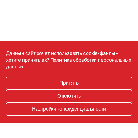
18.05.2022
Данный сайт хочет использовать cookie-файлы -
хотите принять их?
Политика обработки персональных
Не слабо! Шакира приняла участие в
данных.
TikTok-челлендже
Принять
Смотри видео!
Отклонить
Настройки конфиденциальности