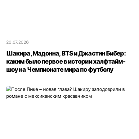
20.07.2026
Шакира, Мадонна, BTS и Джастин Бибер:
каким было первое в истории халфтайм-
шоу на Чемпионате мира по футболу