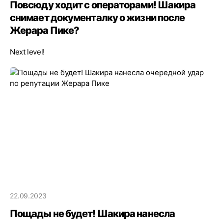
Повсюду ходит с операторами! Шакира
снимает документалку о жизни после
Жерара Пике?
Next level!
22.09.2023
Пощады не будет! Шакира нанесла