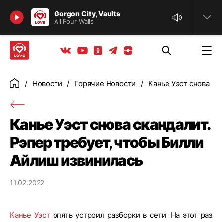
Найти
Gorgon City, Vaults
All Four Walls
Телеграм
Одноклассники
Яндекс дзен
Youtube
Вконтакте
Новости
Горячие Новости
Канье Уэст снова ск
Главная
Канье Уэст снова скандалит.
Рэпер требует, чтобы Билли
Айлиш извинилась
11.02.2022
Канье Уэст
опять устроил разборки в сети. На этот раз