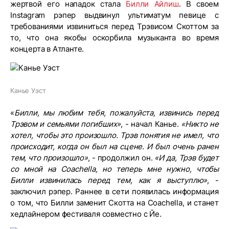
жертвой его нападок стала
Билли Айлиш
. В своем
Instagram рэпер выдвинул ультиматум певице с
требованиями извиниться перед Трэвисом Скоттом за
то, что она якобы оскорбила музыканта во время
концерта в Атланте.
Канье Уэст
«
Билли, мы любим тебя, пожалуйста, извинись перед
Трэвом и семьями погибших»
, - начал Канье.
«Никто не
хотел, чтобы это произошло. Трэв понятия не имел, что
происходит, когда он был на сцене. И был очень ранен
тем, что произошло»
, - продолжил он.
«И да, Трэв будет
со мной на Coachella, но теперь мне нужно, чтобы
Билли извинилась перед тем, как я выступлю»
, -
заключил рэпер. Раннее в сети появилась информация
о том, что Билли заменит Скотта на Coachella, и станет
хедлайнером фестиваля совместно с Йе.