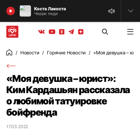
Найти
Коста Лакоста
Черри леди
Телеграм
Одноклассники
Яндекс дзен
Youtube
Вконтакте
Новости
Горячие Новости
«Моя девушка – юри
Главная
«Моя девушка – юрист»:
Ким Кардашьян рассказала
о любимой татуировке
бойфренда
17.03.2022