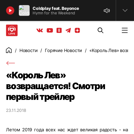
Найти
Coldplay feat. Beyonce
Hymn for the Weekend
Телеграм
Одноклассники
Яндекс дзен
Youtube
Вконтакте
Новости
Горячие Новости
«Король Лев» возвр
Главная
«Король Лев»
возвращается! Смотри
первый трейлер
23.11.2018
Летом 2019 года всех нас ждет великая радость - на