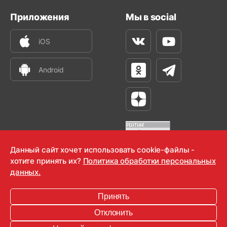
Приложения
Мы в social
iOS
Вконтакте
Youtube
Android
Одноклассники
Телеграм
Яндекс Дзен
Данный сайт хочет использовать cookie-файлы -
хотите принять их?
Политика обработки персональных
OOO "Радио-Любовь" 2000-2026
данных.
Krutoy Media
Принять
16+
Отклонить
Информация для правообладателей