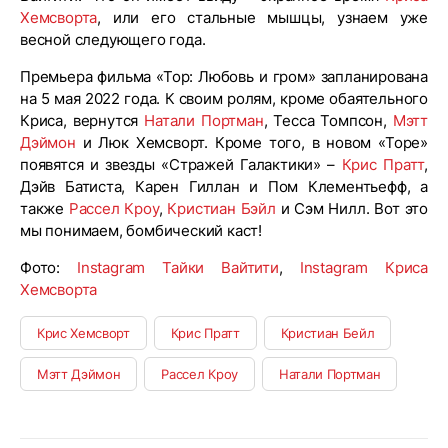
Хемсворта
, или его стальные мышцы, узнаем уже
весной следующего года.
Премьера фильма «Тор: Любовь и гром» запланирована
на 5 мая 2022 года. К своим ролям, кроме обаятельного
Криса, вернутся
Натали Портман
, Тесса Томпсон,
Мэтт
Дэймон
и Люк Хемсворт. Кроме того, в новом «Торе»
появятся и звезды «Стражей Галактики» –
Крис Пратт
,
Дэйв Батиста, Карен Гиллан и Пом Клементьефф, а
также
Рассел Кроу
,
Кристиан Бэйл
и Сэм Нилл. Вот это
мы понимаем, бомбический каст!
Фото:
Instagram Тайки Вайтити
,
Instagram Криса
Хемсворта
Крис Хемсворт
Крис Пратт
Кристиан Бейл
Мэтт Дэймон
Рассел Кроу
Натали Портман