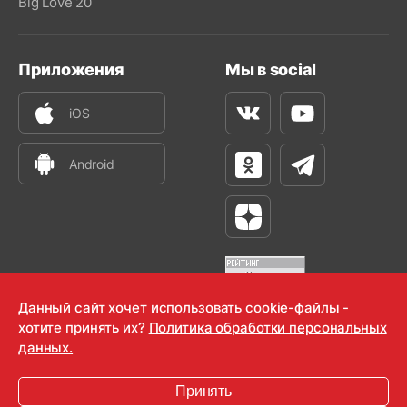
Big Love 20
Приложения
Мы в social
iOS
Вконтакте
Youtube
Android
Одноклассники
Телеграм
Яндекс Дзен
Данный сайт хочет использовать cookie-файлы -
хотите принять их?
Политика обработки персональных
OOO "Радио-Любовь" 2000-2026
данных.
Krutoy Media
Принять
16+