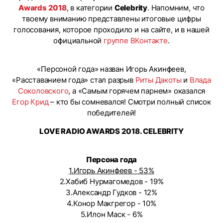
Awards 2018
, в категории
Celebrity
. Напомним, что
твоему вниманию представлены итоговые цифры
голосования, которое проходило и на сайте, и в нашей
официальной
группе ВКонтакте
.
«Персоной года» назван Игорь Акинфеев,
«Расставанием года» стал разрыв
Риты Дакоты
и
Влада
Соколовского
, а «Самым горячем парнем» оказался
Егор Крид
– кто бы сомневался! Смотри полный список
победителей!
LOVE RADIO AWARDS 2018. CELEBRITY
Персона года
1.Игорь Акинфеев - 53%
2.Хабиб Нурмагомедов - 19%
3.Александр Гудков - 12%
4.Конор Макгрегор - 10%
5.Илон Маск - 6%