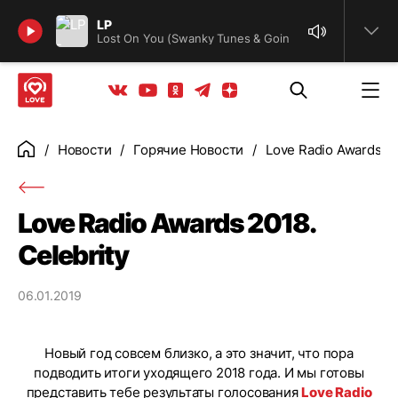
Найти
LP
Lost On You (Swanky Tunes & Going Deeper Remix)
Телеграм
Одноклассники
Яндекс дзен
Youtube
Вконтакте
Новости
Горячие Новости
Love Radio Awards 20
Главная
Love Radio Awards 2018.
Celebrity
06.01.2019
Новый год совсем близко, а это значит, что пора
подводить итоги уходящего 2018 года. И мы готовы
представить тебе результаты голосования
Love Radio