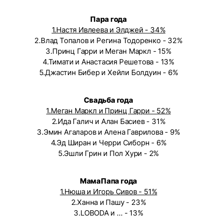
Пара года
1.Настя Ивлеева и Элджей - 34%
2.Влад Топалов и Регина Тодоренко - 32%
3.Принц Гарри и Меган Маркл - 15%
4.Тимати и Анастасия Решетова - 13%
5.Джастин Бибер и Хейли Болдуин - 6%
Свадьба года
1.Меган Маркл и Принц Гарри - 52%
2.Ида Галич и Алан Басиев - 31%
3.Эмин Агаларов и Алена Гаврилова - 9%
4.Эд Ширан и Черри Сиборн - 6%
5.Эшли Грин и Пол Хури - 2%
МамаПапа года
1.Нюша и Игорь Сивов - 51%
2.Ханна и Пашу - 23%
3.LOBODA и … - 13%