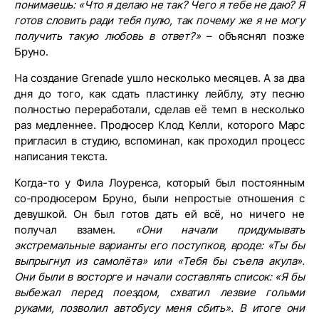
понимаешь: «Что я делаю не так? Чего я тебе не даю? Я
готов словить ради тебя пулю, так почему же я не могу
получить такую любовь в ответ?»
– объяснял позже
Бруно.
На создание Grenade ушло несколько месяцев. А за два
дня до того, как сдать пластинку лейблу, эту песню
полностью переработали, сделав её темп в несколько
раз медленнее. Продюсер Клод Келли, которого Марс
пригласил в студию, вспоминал, как проходил процесс
написания текста.
Когда-то у Фила Лоуренса, который был постоянным
со-продюсером Бруно, были непростые отношения с
девушкой. Он был готов дать ей всё, но ничего не
получал взамен.
«Они начали придумывать
экстремальные варианты его поступков, вроде: «Ты бы
выпрыгнул из самолёта» или «Тебя бы съела акула».
Они были в восторге и начали составлять список: «Я бы
выбежал перед поездом, схватил лезвие голыми
руками, позволил автобусу меня сбить». В итоге они