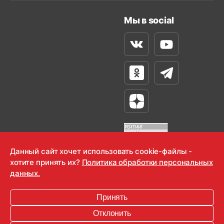
Мы в social
Вконтакте
Youtube
Одноклассники
Телеграм
Яндекс Дзен
Данный сайт хочет использовать cookie-файлы -
хотите принять их?
Политика обработки персональных
OOO "Радио-Любовь" 2000-2026
данных.
Krutoy Media
Принять
16+
Отклонить
Информация для правообладателей