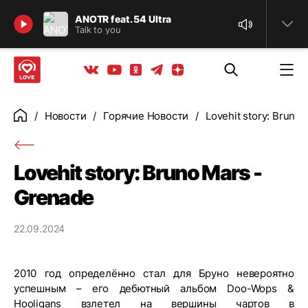
Найти
ANOTR feat. 54 Ultra
Talk to you
Телеграм
Одноклассники
Яндекс дзен
Youtube
Вконтакте
Новости
Горячие Новости
Lovehit story: Bruno
Главная
Lovehit story: Bruno Mars -
Grenade
22.09.2024
2010 год определённо стал для Бруно невероятно
успешным – его дебютный альбом Doo-Wops &
Hooligans взлетел на вершины чартов в