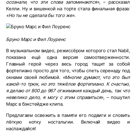
осознали, что эти слова запоминаются»
, – рассказал
Келли. Ну и вишенкой на торте стала финальная фраза:
«Но ты не сделала бы того же»
.
Бруно Марс и Фил Лоуренс
В музыкальном видео, режиссёром которого стал Nabil,
показана ещё одна версия самоотверженности.
Главный герой через весь город тащит за собой
фортепиано просто для того, чтобы спеть серенаду под
окнами своей любимой.
«Многие думают, что это был
какой-то трюк, но это тяжёлое фортепиано. К счастью,
я делаю от 800 до 967 отжимания каждый день, так что
невелико дело, я могу с этим справиться»
, – пошутил
Марс в бэкстейдже клипа.
Предлагаем освежить в памяти его подвиги и словить
лёгкую нотку ностальгии. Включай видео и
наслаждайся!