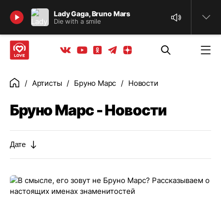
Найти
Lady Gaga, Bruno Mars
Die with a smile
Телеграм
Одноклассники
Яндекс дзен
Youtube
Вконтакте
Артисты
Бруно Марс
Новости
Главная
Бруно Марс - Новости
Дате