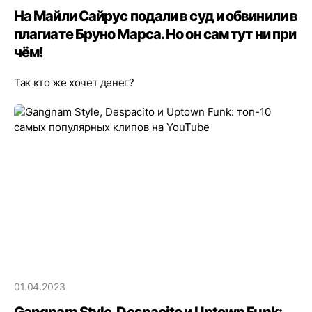
На Майли Сайрус подали в суд и обвинили в
плагиате Бруно Марса. Но он сам тут ни при
чём!
Так кто же хочет денег?
01.04.2023