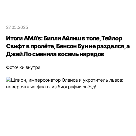
27.05.2025
Итоги AMA’s: Билли Айлиш в топе, Тейлор
Свифт в пролёте, Бенсон Бун не разделся, а
Джей Ло сменила восемь нарядов
Фоточки внутри!