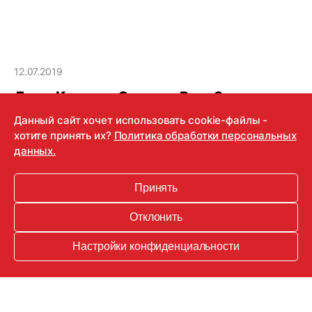
12.07.2019
Джим Керри в «Сиянии», Рене Зеллвегер в
новом трейлере «Джуди»
Данный сайт хочет использовать cookie-файлы -
хотите принять их?
Политика обработки персональных
данных.
Это TOP-5 YouTube!
Принять
Отклонить
Настройки конфиденциальности