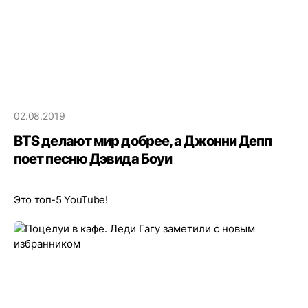
02.08.2019
BTS делают мир добрее, а Джонни Депп
поет песню Дэвида Боуи
Это топ-5 YouTube!