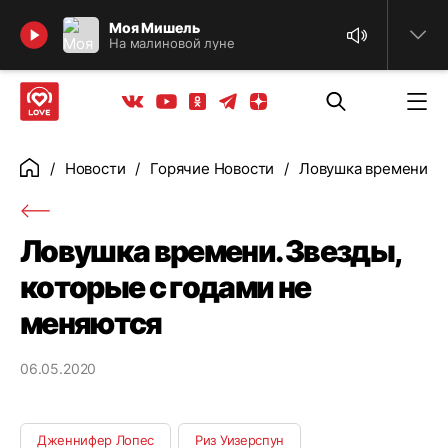
Найти
Моя Мишель
На малиновой луне
Телеграм
Одноклассники
Яндекс дзен
Youtube
Вконтакте
Новости
Горячие Новости
Ловушка времени. З
Главная
Ловушка времени. Звезды,
которые с годами не
меняются
06.05.2020
Дженнифер Лопес
Риз Уизерспун